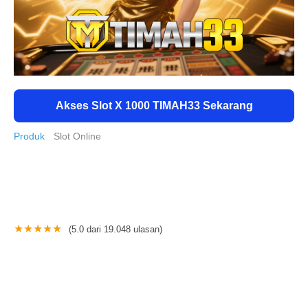
Akses Slot X 1000 TIMAH33 Sekarang
Produk
›
Slot Online
Slot Gacor Asli di TIMAH33 | Situs
Slot Online Cuan Bukan Mitos!
★★★★★
(5.0 dari 19.048 ulasan)
Lo mungkin udah coba banyak situs slot, dari yang
katanya gacor sampai yang katanya paling banyak
bonus. Tapi ujung-ujungnya? Zonk. Nah sekarang,
saatnya
kenalan sama situs slot online paling real