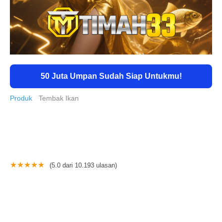
50 Juta Umpan Sudah Siap Untukmu!
Produk
›
Tembak Ikan
TIMAH33 BUKAN LAGI
MITOS!TEMBAK IKAN JADI CUAN?
★★★★★
(5.0 dari 10.193 ulasan)
Pernah ngebayangin game sederhana kayak
tembak
ikan
bisa bikin dompet lo tebal? Di
TIMAH33
, itu bukan
mimpi.
Tembak ikan bukan cuma hiburan doang —
di sini bisa